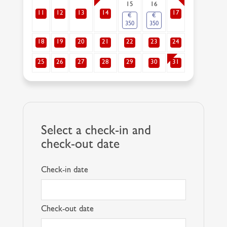
15
16
11
12
13
14
17
€
€
350
350
18
19
20
21
22
23
24
25
26
27
28
29
30
31
Select a check-in and
check-out date
Check-in date
Check-out date