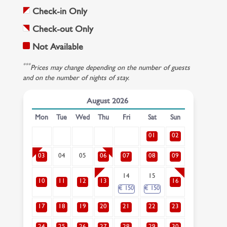
Check-in Only
Check-out Only
Not Available
***
Prices may change depending on the number of guests
and on the number of nights of stay.
August
2026
Mon
Tue
Wed
Thu
Fri
Sat
Sun
01
02
03
04
05
06
07
08
09
14
15
10
11
12
13
16
€
150
€
150
17
18
19
20
21
22
23